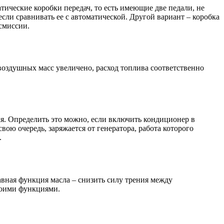
тические коробки передач, то есть имеющие две педали, не
сли сравнивать ее с автоматической. Другой вариант – коробка
смиссии.
воздушных масс увеличено, расход топлива соответственно
ля. Определить это можно, если включить кондиционер в
вою очередь, заряжается от генератора, работа которого
.
лавная функция масла – снизить силу трения между
воими функциями.