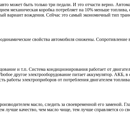
вто может быть только три педали. И это отчасти верно. Автома
днем механическая коробка потребляет на 10% меньше топлива, е
ный вариант вождения. Сейчас это самый экономичный тип тран
эродинамические свойства автомобиля снижены. Сопротивление 
дование и т.п. Система кондиционирования работает от двигате
Любое другое электрооборудование питает аккумулятор. АКБ, в с
сть работы электроприборов от потребления двигателем топлива
производителем масло, следить за своевременной его заменой. Г
 лучше качество, чем масло чище, тем лучше справляется со с