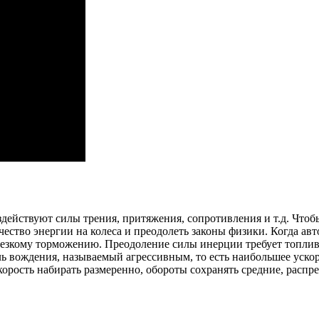
здействуют силы трения, притяжения, сопротивления и т.д. Чтоб
ество энергии на колеса и преодолеть законы физики. Когда авто
 резкому торможению. Преодоление силы инерции требует топлив
ль вождения, называемый агрессивным, то есть наибольшее уско
корость набирать размеренно, обороты сохранять средние, распр