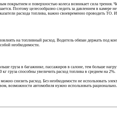
ным покрытием и поверхностью колеса возникает сила трения. Ч
ается. Поэтому целесообразно следить за давлением в камере не
азатели расхода топлива, важно своевременно проводить ТО. Им
повлиять на топливный расход. Водитель обязан держать под кон
особой необходимости.
ьше груза в багажнике, пассажиров в салоне, тем больше нагруз
0 кг груза способны увеличить расход топлива в среднем на 2%.
 можно снизить расход. Без необходимости не использовать эле
овом, возможности автомобиля нужно использовать рационально.