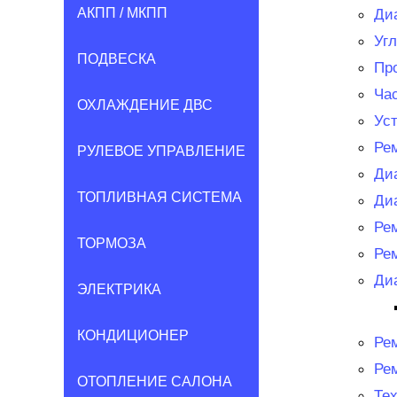
АКПП / МКПП
Диа
Уг
ПОДВЕСКА
Пр
Ча
ОХЛАЖДЕНИЕ ДВС
Ус
Ре
РУЛЕВОЕ УПРАВЛЕНИЕ
Ди
ТОПЛИВНАЯ СИСТЕМА
Ди
Ре
ТОРМОЗА
Ре
Ди
ЭЛЕКТРИКА
КОНДИЦИОНЕР
Ре
Ре
ОТОПЛЕНИЕ САЛОНА
Те