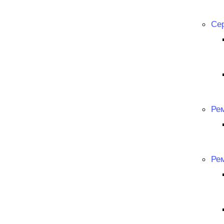
Се
Ре
Ре