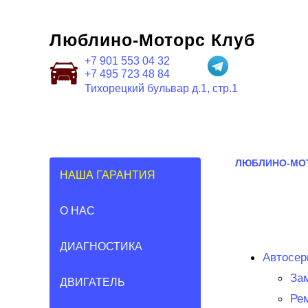
Люблино-Моторс Клуб
+7 901 553 04 32
+7 495 723 48 84
Тихорецкий бульвар д.1, стр.1
ЛЮБЛИНО-МО
НАША ГАРАНТИЯ
О НАС
ДИАГНОСТИКА
Автосер
За
ДВИГАТЕЛЬ
Ре