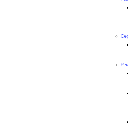
Се
Ре