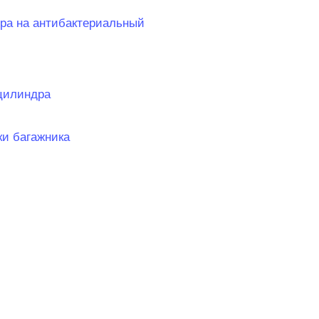
тра на антибактериальный
 цилиндра
ки багажника