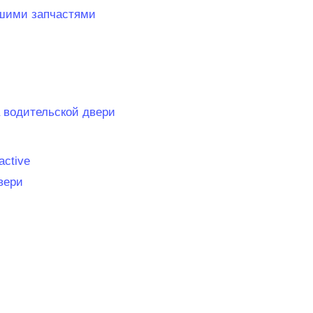
ашими запчастями
а водительской двери
active
вери